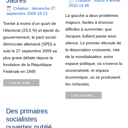
Jaurès
Création : mardi 9 février
2010 14:46
Création : dimanche 27
septembre 2009 18:13
La gauche a deux problèmes
majeurs, faciles à énoncer,
Tombé à moins d’un quart de
difficiles à surmonter, que
l’électorat (23,5 %) et éjecté du
Jacques Julliard passe sous
gouvernement, le parti social-
silence. Le premier découle de
démocrate allemand (SPD) a
la dissociation croissante, née
subi le 27 septembre 2009 sa
de la mondialisation, entre
plus grave défaite depuis la
espace politique, où s’exerce la
fondation de la République
souveraineté, et espace
Fédérale en 1949.
économique, où se produisent
Lire la suite...
les richesses.
Lire la suite...
Des primaires
socialistes
ouvertes publié