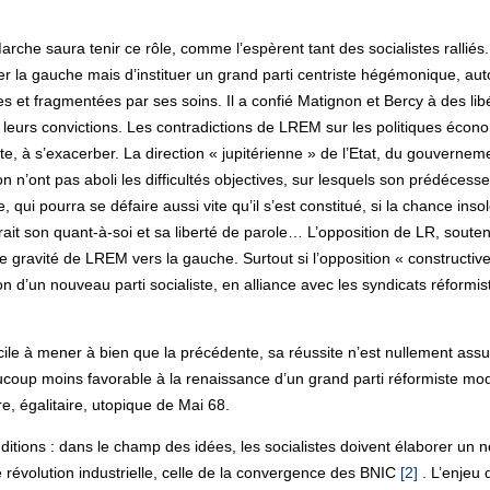
he saura tenir ce rôle, comme l’espèrent tant des socialistes ralliés. M
 la gauche mais d’instituer un grand parti centriste hégémonique, au
blies et fragmentées par ses soins. Il a confié Matignon et Bercy à des
leurs convictions. Les contradictions de LREM sur les politiques économ
e, à s’exacerber. La direction « jupitérienne » de l’Etat, du gouverneme
n’ont pas aboli les difficultés objectives, sur lesquels son prédécess
, qui pourra se défaire aussi vite qu’il s’est constitué, si la chance insol
rait son quant-à-soi et sa liberté de parole… L’opposition de LR, soute
de gravité de LREM vers la gauche. Surtout si l’opposition « constructiv
n d’un nouveau parti socialiste, en alliance avec les syndicats réformis
icile à mener à bien que la précédente, sa réussite n’est nullement ass
ucoup moins favorable à la renaissance d’un grand parti réformiste m
re, égalitaire, utopique de Mai 68.
itions : dans le champ des idées, les socialistes doivent élaborer u
e révolution industrielle, celle de la convergence des BNIC
[2]
. L’enjeu 