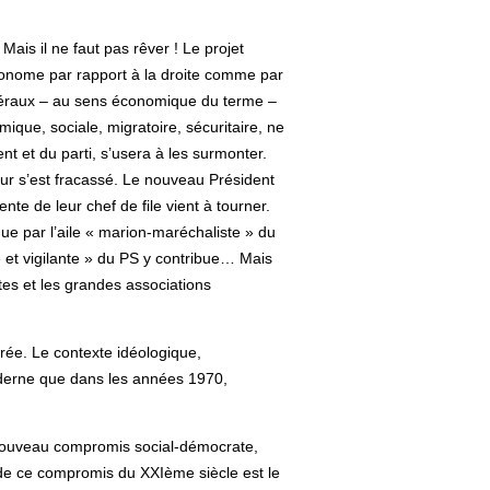
ais il ne faut pas rêver ! Le projet
tonome par rapport à la droite comme par
 libéraux – au sens économique du terme –
ique, sociale, migratoire, sécuritaire, ne
nt et du parti, s’usera à les surmonter.
eur s’est fracassé. Le nouveau Président
ente de leur chef de file vient à tourner.
nue par l’aile « marion-maréchaliste » du
e et vigilante » du PS y contribue… Mais
tes et les grandes associations
urée. Le contexte idéologique,
oderne que dans les années 1970,
n nouveau compromis social-démocrate,
de ce compromis du XXIème siècle est le