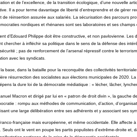
ion et de l’excellence, de la transition écologique, d’une nouvelle arti
tive. Il a pour terme davantage de liberté d’entreprendre et de gérer r
 de réinsertion assurée aux salariés. La sécurisation des parcours pro
démocraties nordiques et rhénanes sont ses laboratoires et ses champs d
nt d’Edouard Philippe doit être constructive, et non pavlovienne. Les d
 chercher à infléchir sa politique dans le sens de la défense des intérê
écurité ; pas de renforcement de l’arsenal répressif contre le terrorism
ation avec les syndicats.
a base, dans la bataille pour la reconquête des collectivités territoriale
ère résurrection des socialistes aux élections municipales de 2020. La
dépens la dure loi de la démocratie médiatique : « lécher, lâcher, lyncher
uel Macron et dirigé par lui en « patron de droit divin », la gauche de
ocratie : rompu aux méthodes de communication, d’action, d’organisati
isant une large délibération entre ses adhérents et y associant ses sym
 franco-française mais européenne, et même occidentale. Elle affecte à 
. Seuls ont le vent en poupe les partis populistes d’extrême-droite et