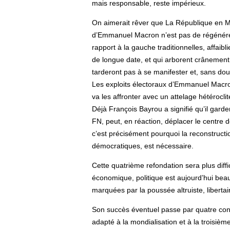
mais responsable, reste impérieux.
On aimerait rêver que La République en Marc
d’Emmanuel Macron n’est pas de régénérer
rapport à la gauche traditionnelles, affai
de longue date, et qui arborent crânement 
tarderont pas à se manifester et, sans dout
Les exploits électoraux d’Emmanuel Macron 
va les affronter avec un attelage hétéroclite
Déjà François Bayrou a signifié qu’il garde
FN, peut, en réaction, déplacer le centre 
c’est précisément pourquoi la reconstructio
démocratiques, est nécessaire.
Cette quatrième refondation sera plus diff
économique, politique est aujourd’hui bea
marquées par la poussée altruiste, libertai
Son succès éventuel passe par quatre cond
adapté à la mondialisation et à la troisièm