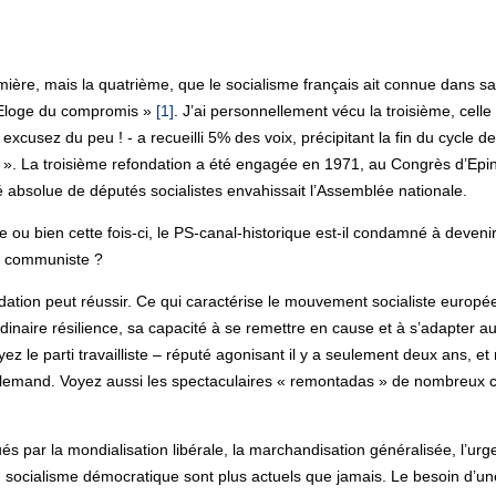
mière, mais la quatrième, que le socialisme français ait connue dans sa
 Eloge du compromis »
[1]
. J’ai personnellement vécu la troisième, celle 
 excusez du peu ! - a recueilli 5% des voix, précipitant la fin du cycle de
 ». La troisième refondation a été engagée en 1971, au Congrès d’Epina
té absolue de députés socialistes envahissait l’Assemblée nationale.
 ou bien cette fois-ci, le PS-canal-historique est-il condamné à devenir
rti communiste ?
ation peut réussir. Ce qui caractérise le mouvement socialiste européen
naire résilience, sa capacité à se remettre en cause et à s’adapter au
yez le parti travailliste – réputé agonisant il y a seulement deux ans, e
allemand. Voyez aussi les spectaculaires « remontadas » de nombreux ca
 par la mondialisation libérale, la marchandisation généralisée, l’urge
fs du socialisme démocratique sont plus actuels que jamais. Le besoin 