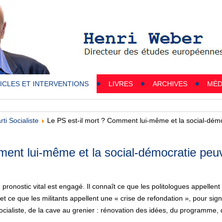
ICLES ET INTERVENTIONS
LIVRES
ARCHIVES
MÉD
rti Socialiste
Le PS est-il mort ? Comment lui-même et la social-démo
ent lui-même et la social-démocratie peuv
n pronostic vital est engagé. Il connaît ce que les politologues appellen
, et ce que les militants appellent une « crise de refondation », pour s
socialiste, de la cave au grenier : rénovation des idées, du programme, d